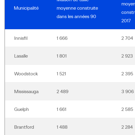
moye
Municipalité
moyenne construite
constr
dans les années 90
2017
Innisfil
1 666
2 704
Lasalle
1 801
2 923
Woodstock
1 521
2 395
Mississauga
2 489
3 906
Guelph
1 661
2 585
Brantford
1 488
2 284