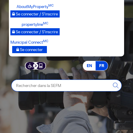
Passer
MC
AboutMyProperty
au
Se connecter / S’inscrire
contenu
MC
propertyline
principal
Se connecter / S’inscrire
MC
Municipal Connect
Se connecter
EN
FR
Rechercher
dans
la
SEFM