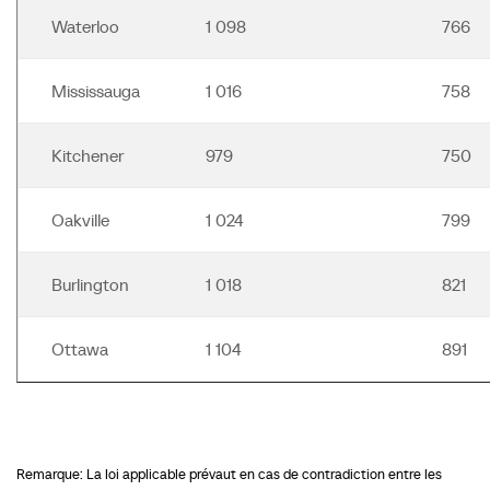
Waterloo
1 098
766
Mississauga
1 016
758
Kitchener
979
750
Oakville
1 024
799
Burlington
1 018
821
Ottawa
1 104
891
Remarque: La loi applicable prévaut en cas de contradiction entre les