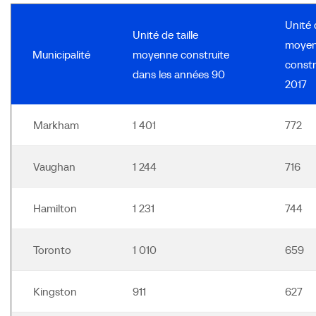
Unité d
Unité de taille
moye
Municipalité
moyenne construite
constr
dans les années 90
2017
Markham
1 401
772
Vaughan
1 244
716
Hamilton
1 231
744
Toronto
1 010
659
Kingston
911
627