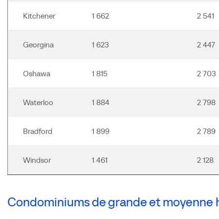
Kitchener
1 662
2 541
Georgina
1 623
2 447
Oshawa
1 815
2 703
Waterloo
1 884
2 798
Bradford
1 899
2 789
Windsor
1 461
2 128
Condominiums de grande et moyenne 