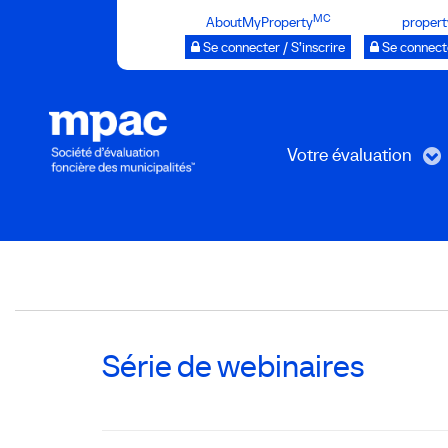
Passer
MC
AboutMyProperty
propert
au
Se connecter / S’inscrire
Se connecte
contenu
principal
Votre évaluation
Breadcrumb
Série de webinaires