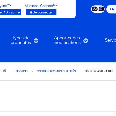
MC
MC
yline
Municipal Connect
EN
r / S’inscrire
Se connecter
Types de
Apporter des
Servi
propriétés
modifications
SERVICES
SOUTIEN AUX MUNICIPALITÉS
SÉRIE DE WEBINAIRES