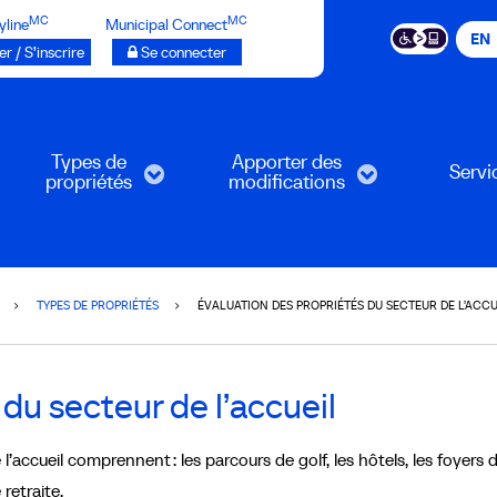
MC
MC
yline
Municipal Connect
EN
r / S’inscrire
Se connecter
Types de
Apporter des
Servi
propriétés
modifications
TYPES DE PROPRIÉTÉS
ÉVALUATION DES PROPRIÉTÉS DU SECTEUR DE L’ACCU
du secteur de l’accueil
 l’accueil comprennent : les parcours de golf, les hôtels, les foyers 
retraite.