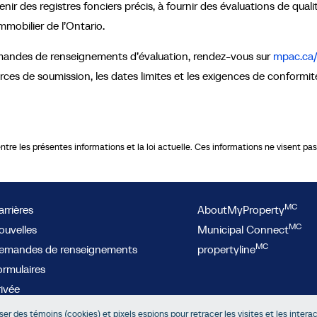
enir des registres fonciers précis, à fournir des évaluations de quali
mobilier de l’Ontario.
emandes de renseignements d’évaluation, rendez-vous sur
mpac.ca/
ces de soumission, les dates limites et les exigences de conformit
re les présentes informations et la loi actuelle. Ces informations ne visent pas à
MC
rrières
AboutMyProperty
MC
ouvelles
Municipal Connect
MC
emandes de renseignements
propertyline
ormulaires
rivée
cessibilité
iser des témoins (cookies) et pixels espions pour retracer les visites et les intera