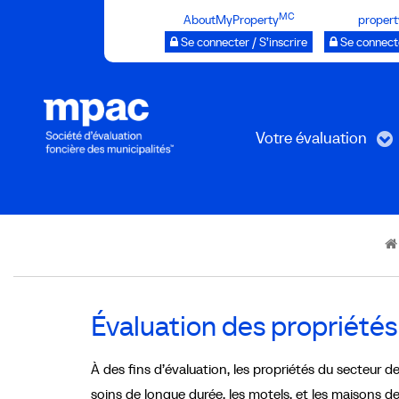
Passer
MC
AboutMyProperty
propert
au
Se connecter / S’inscrire
Se connecte
contenu
principal
Votre évaluation
Breadcrumb
Évaluation des propriétés 
À des fins d’évaluation, les propriétés du secteur de
soins de longue durée, les motels, et les maisons de 