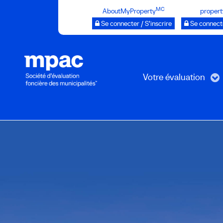
Passer
MC
AboutMyProperty
propert
au
Se connecter / S’inscrire
Se connecte
contenu
principal
Votre évaluation