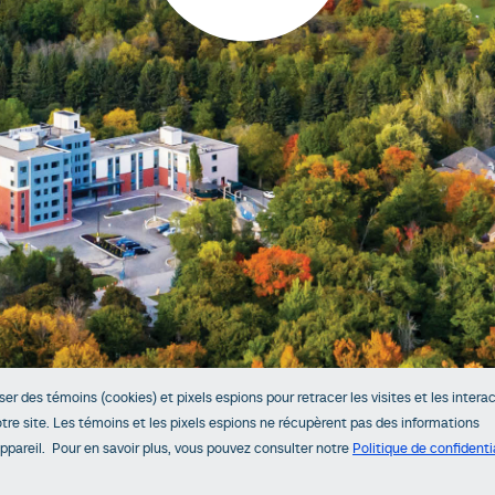
iser des témoins (cookies) et pixels espions pour retracer les visites et les intera
notre site. Les témoins et les pixels espions ne récupèrent pas des informations
 appareil. Pour en savoir plus, vous pouvez consulter notre
Politique de confidenti