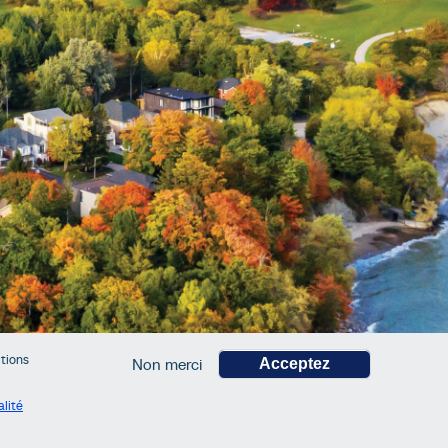
ctions
Non merci
Acceptez
alité