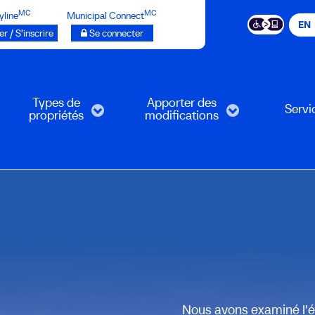
MC
MC
yline
Municipal Connect
EN
r / S’inscrire
Se connecter
Types de
Apporter des
Servi
propriétés
modifications