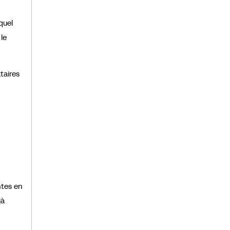
quel
le
taires
ntes en
jà