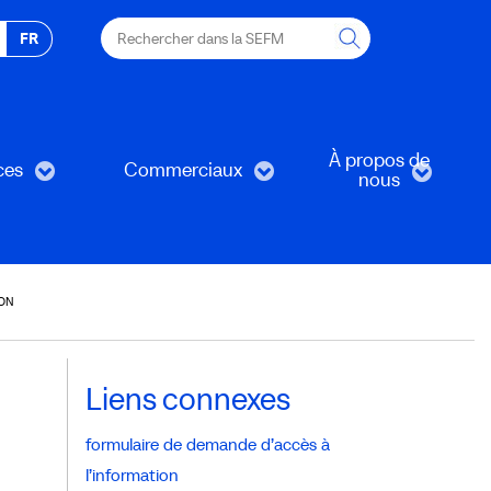
Rechercher
FR
dans
la
SEFM
À propos de
ces
Commerciaux
nous
ION
Liens connexes
formulaire de demande d’accès à
l’information