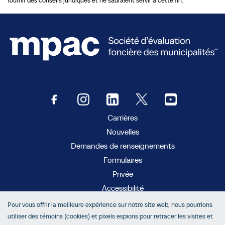
fournir des conseils juridiques et ne sauraient servir à cette fin.
Carrières
Nouvelles
Demandes de renseignements
Formulaires
Privée
Accessibilité
Pour vous offrir la meilleure expérience sur notre site web, nous pourrions
MC
AboutMyProperty
utiliser des témoins (cookies) et pixels espions pour retracer les visites et
MC
Municipal Connect