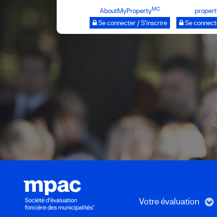
Passer
MC
AboutMyProperty
propert
au
Se connecter / S’inscrire
Se connecte
contenu
principal
Votre évaluation