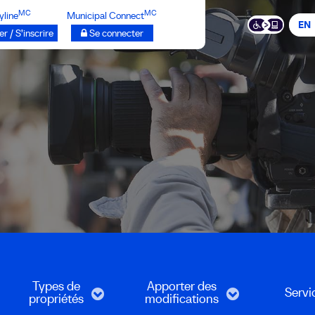
MC
MC
yline
Municipal Connect
EN
r / S’inscrire
Se connecter
Types de
Apporter des
Servi
propriétés
modifications