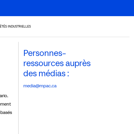
TÉS INDUSTRIELLES
Personnes-
ressources auprès
des médias :
media@mpac.ca
ario.
lement
t basés