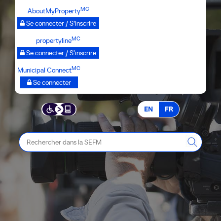
Passer
MC
AboutMyProperty
au
Se connecter / S’inscrire
contenu
MC
propertyline
principal
Se connecter / S’inscrire
MC
Municipal Connect
Se connecter
EN
FR
Rechercher
dans
la
SEFM