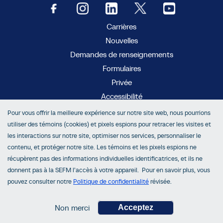
Carrières
Nouvelles
Demandes de renseignements
Formulaires
Privée
Accessibilité
Pour vous offrir la meilleure expérience sur notre site web, nous pourrions
MC
AboutMyProperty
utiliser des témoins (cookies) et pixels espions pour retracer les visites et
MC
Municipal Connect
les interactions sur notre site, optimiser nos services, personnaliser le
MC
propertyline
contenu, et protéger notre site. Les témoins et les pixels espions ne
récupèrent pas des informations individuelles identificatrices, et ils ne
donnent pas à la SEFM l’accès à votre appareil. Pour en savoir plus, vous
pouvez consulter notre
Politique de confidentialité
révisée.
© SEFM 2026. Tous Droits Réservés.
Non merci
Acceptez