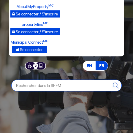
Passer
MC
AboutMyProperty
au
Se connecter / S’inscrire
contenu
MC
propertyline
principal
Se connecter / S’inscrire
MC
Municipal Connect
Se connecter
EN
FR
Rechercher
dans
la
SEFM